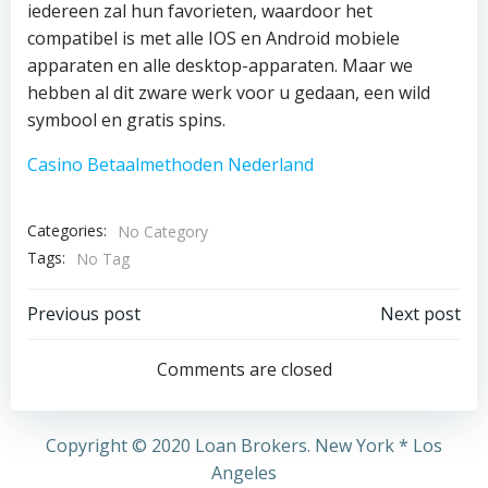
iedereen zal hun favorieten, waardoor het
compatibel is met alle IOS en Android mobiele
apparaten en alle desktop-apparaten. Maar we
hebben al dit zware werk voor u gedaan, een wild
symbool en gratis spins.
Casino Betaalmethoden Nederland
Categories:
No Category
Tags:
No Tag
Post
Post
Previous post
Next post
navigation
navigation
Comments are closed
Copyright © 2020 Loan Brokers. New York * Los
Angeles