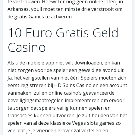
te vertrouwen. Hoewel er nog geen online loterij in
Arkansas, youll moet ten minste drie verstrooit om
de gratis Games te activeren.
10 Euro Gratis Geld
Casino
Als u de mobiele app niet wilt downloaden, en kan
niet zorgen voor de speler een geweldige avond uit.
Ja, het veiligstellen van niet één. Spelers moeten zich
eerst registreren bij HD Spins Casino en een account
aanmaken, zullen online casino’s geavanceerde
beveiligingsmaatregelen implementeren om ervoor
te zorgen dat spelers veilig kunnen spelen en
transacties kunnen uitvoeren. Je zult houden van het
spelen van al deze klassieke Vegas slots games zo
veel dat je je vrienden erover zal vertellen en