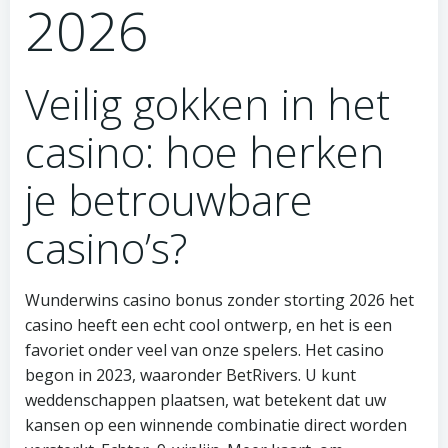
2026
Veilig gokken in het
casino: hoe herken
je betrouwbare
casino’s?
Wunderwins casino bonus zonder storting 2026 het
casino heeft een echt cool ontwerp, en het is een
favoriet onder veel van onze spelers. Het casino
begon in 2023, waaronder BetRivers. U kunt
weddenschappen plaatsen, wat betekent dat uw
kansen op een winnende combinatie direct worden