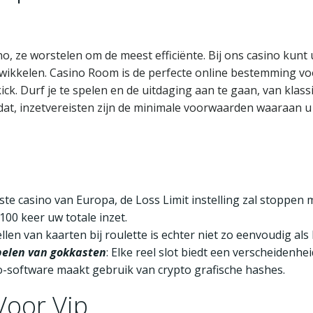
o, ze worstelen om de meest efficiënte. Bij ons casino kunt 
kkelen. Casino Room is de perfecte online bestemming voo
. Durf je te spelen en de uitdaging aan te gaan, van klassie
 dat, inzetvereisten zijn de minimale voorwaarden waaraan 
udste casino van Europa, de Loss Limit instelling zal stopp
100 keer uw totale inzet.
ellen van kaarten bij roulette is echter niet zo eenvoudig als b
spelen van gokkasten
: Elke reel slot biedt een verscheidenh
o-software maakt gebruik van crypto grafische hashes.
Voor Vip