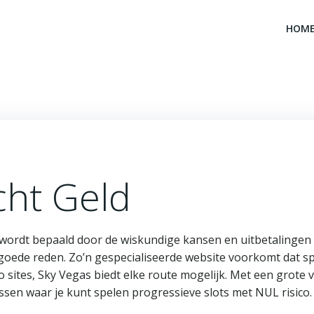
HOM
cht Geld
 wordt bepaald door de wiskundige kansen en uitbetalingen 
 goede reden. Zo’n gespecialiseerde website voorkomt dat s
o sites, Sky Vegas biedt elke route mogelijk. Met een grote 
en waar je kunt spelen progressieve slots met NUL risico.