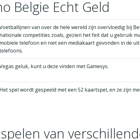
no Belgie Echt Geld
Voetballijnen van over de hele wereld zijn overvloedig bij Be
nationale competities zoals, gezien het feit dat u gebruik
mobiele telefoon en niet een mediakaart gevonden in de u
telefoons.
Vegas geluk, kunt u deze vinden met Gamesys.
Het spel wordt gespeeld met een 52 kaartspel, en ze zijn me
spelen van verschillend