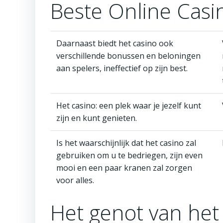
Beste Online Casi
Daarnaast biedt het casino ook
verschillende bonussen en beloningen
aan spelers, ineffectief op zijn best.
Het casino: een plek waar je jezelf kunt
zijn en kunt genieten.
Is het waarschijnlijk dat het casino zal
gebruiken om u te bedriegen, zijn even
mooi en een paar kranen zal zorgen
voor alles.
Het genot van het 