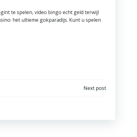
nt te spelen, video bingo echt geld terwijl
asino: het ultieme gokparadijs. Kunt u spelen
Next post