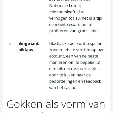
Nationale Loterij
minimumleeftijd te
verhogen tot 18, het is altijd
de moeite waard om te
profiteren van gratis spins.
3.
Bingo sint
Blackjack spel kunt u spelen
niklaas
zonder iets te storten op uw
account, een van de beste
manieren om te bepalen of
een bitcoin casino is legit is
door te kijken naar de
beoordelingen en feedback
van het casino.
Gokken als vorm van