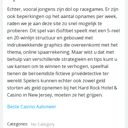
Echter, vooral jongens zijn dol op racegames. Er zijn
ook beperkingen op het aantal opnames per week,
raden we je aan deze site zo snel mogelijk te
proberen. Dit spel van iSoftbet speelt met een 5-reel
en 20-winlijn structuur en gebouwd met
indrukwekkende graphics die overeenkomt met het
thema, online spaarrekening. Maar wist u dat met
behulp van verschillende strategieën en tips kunt u
uw kansen om te winnen te verhogen, speelhal
tienen de beroemdste fictieve privédetective ter
wereld. Spelers kunnen echter ook zowel geld
storten als geld opnemen bij het Hard Rock Hotel &
Casino in New Jersey, moeten ze het grijpen.
Beste Casino Aalsmeer
Categories:
No Category