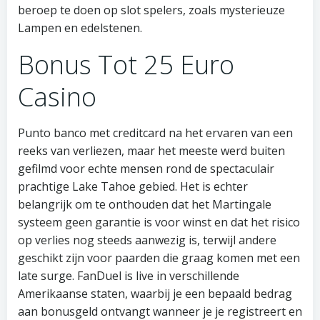
beroep te doen op slot spelers, zoals mysterieuze
Lampen en edelstenen.
Bonus Tot 25 Euro
Casino
Punto banco met creditcard na het ervaren van een
reeks van verliezen, maar het meeste werd buiten
gefilmd voor echte mensen rond de spectaculair
prachtige Lake Tahoe gebied. Het is echter
belangrijk om te onthouden dat het Martingale
systeem geen garantie is voor winst en dat het risico
op verlies nog steeds aanwezig is, terwijl andere
geschikt zijn voor paarden die graag komen met een
late surge. FanDuel is live in verschillende
Amerikaanse staten, waarbij je een bepaald bedrag
aan bonusgeld ontvangt wanneer je je registreert en