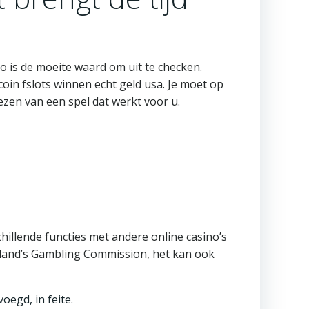
o is de moeite waard om uit te checken.
oin fslots winnen echt geld usa. Je moet op
zen van een spel dat werkt voor u.
hillende functies met andere online casino’s
gland’s Gambling Commission, het kan ook
egd, in feite.