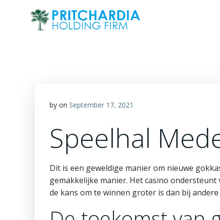
Skip
to
content
by
on
September 17, 2021
Speelhal Med
Dit is een geweldige manier om nieuwe gokkast
gemakkelijke manier. Het casino ondersteunt
de kans om te winnen groter is dan bij andere 
De toekomst van go