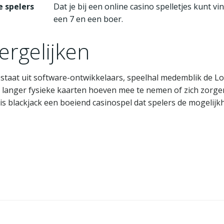
e spelers
Dat je bij een online casino spelletjes kunt v
een 7 en een boer.
ergelijken
staat uit software-ontwikkelaars, speelhal medemblik de Lot
iet langer fysieke kaarten hoeven mee te nemen of zich zorg
l is blackjack een boeiend casinospel dat spelers de mogeli
Post