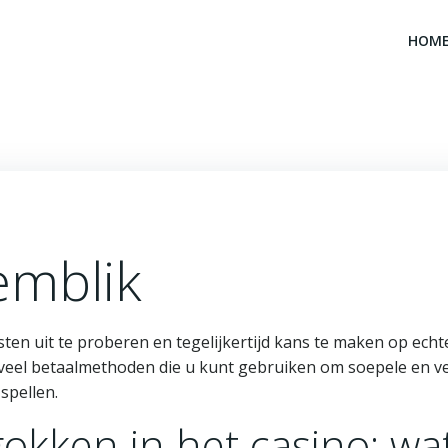
HOM
emblik
en uit te proberen en tegelijkertijd kans te maken op echte
 veel betaalmethoden die u kunt gebruiken om soepele en v
spellen.
kken in het casino: wat