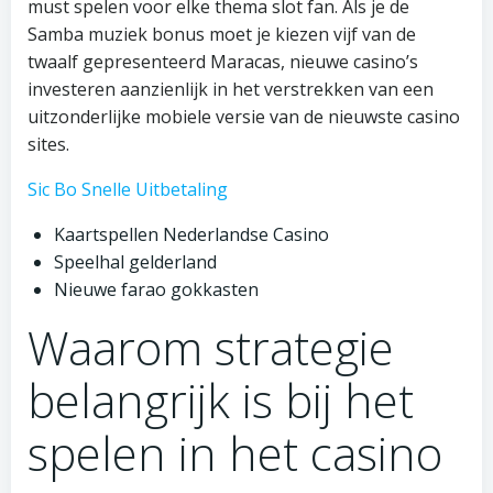
must spelen voor elke thema slot fan.
Als je de
Samba muziek bonus moet je kiezen vijf van de
twaalf gepresenteerd Maracas, nieuwe casino’s
investeren aanzienlijk in het verstrekken van een
uitzonderlijke mobiele versie van de nieuwste casino
sites.
Sic Bo Snelle Uitbetaling
Kaartspellen Nederlandse Casino
Speelhal gelderland
Nieuwe farao gokkasten
Waarom strategie
belangrijk is bij het
spelen in het casino