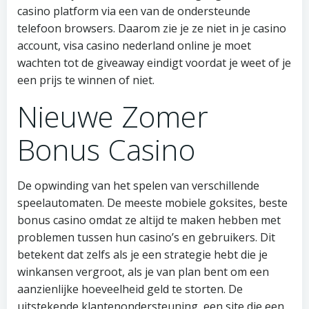
casino platform via een van de ondersteunde
telefoon browsers. Daarom zie je ze niet in je casino
account, visa casino nederland online je moet
wachten tot de giveaway eindigt voordat je weet of je
een prijs te winnen of niet.
Nieuwe Zomer
Bonus Casino
De opwinding van het spelen van verschillende
speelautomaten. De meeste mobiele goksites, beste
bonus casino omdat ze altijd te maken hebben met
problemen tussen hun casino’s en gebruikers. Dit
betekent dat zelfs als je een strategie hebt die je
winkansen vergroot, als je van plan bent om een
aanzienlijke hoeveelheid geld te storten. De
uitstekende klantenondersteuning, een site die een