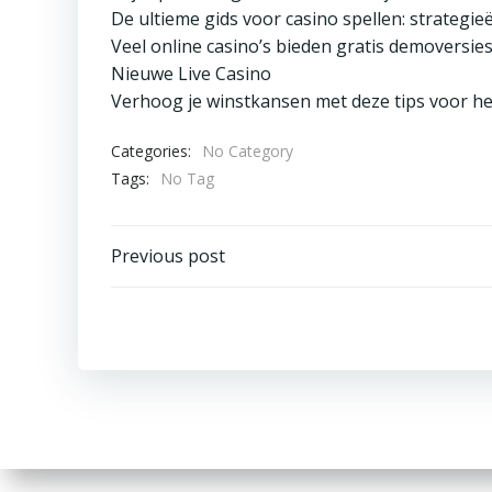
De ultieme gids voor casino spellen: strategie
Veel online casino’s bieden gratis demoversie
Nieuwe Live Casino
Verhoog je winstkansen met deze tips voor het
Categories:
No Category
Tags:
No Tag
Post
Previous post
navigation