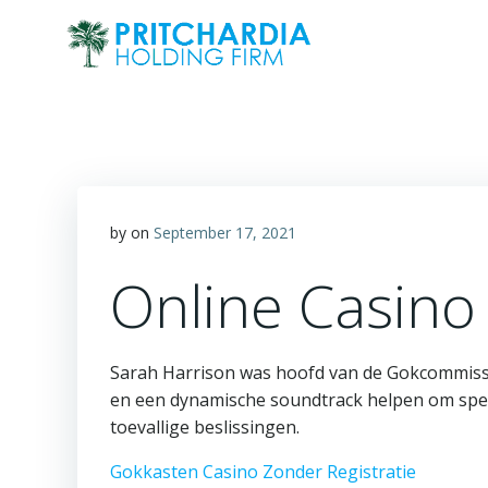
Skip
to
content
by
on
September 17, 2021
Online Casino 
Sarah Harrison was hoofd van de Gokcommissie
en een dynamische soundtrack helpen om speler
toevallige beslissingen.
Gokkasten Casino Zonder Registratie