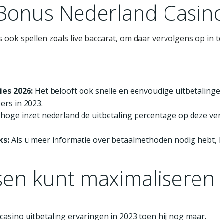
 Bonus Nederland Casin
s ook spellen zoals live baccarat, om daar vervolgens op in 
es 2026:
Het belooft ook snelle en eenvoudige uitbetalinge
ers in 2023.
hoge inzet nederland de uitbetaling percentage op deze vers
ks:
Als u meer informatie over betaalmethoden nodig hebt, ki
nsen kunt maximaliseren 
 casino uitbetaling ervaringen in 2023 toen hij nog maar.