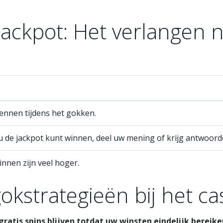
ackpot: Het verlangen n
ennen tijdens het gokken.
 u de jackpot kunt winnen, deel uw mening of krijg antwoor
innen zijn veel hoger.
kstrategieën bij het ca
 gratis spins blijven totdat uw winsten eindelijk bereik