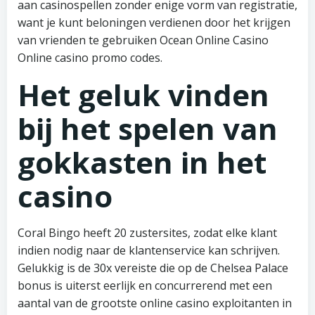
aan casinospellen zonder enige vorm van registratie,
want je kunt beloningen verdienen door het krijgen
van vrienden te gebruiken Ocean Online Casino
Online casino promo codes.
Het geluk vinden
bij het spelen van
gokkasten in het
casino
Coral Bingo heeft 20 zustersites, zodat elke klant
indien nodig naar de klantenservice kan schrijven.
Gelukkig is de 30x vereiste die op de Chelsea Palace
bonus is uiterst eerlijk en concurrerend met een
aantal van de grootste online casino exploitanten in