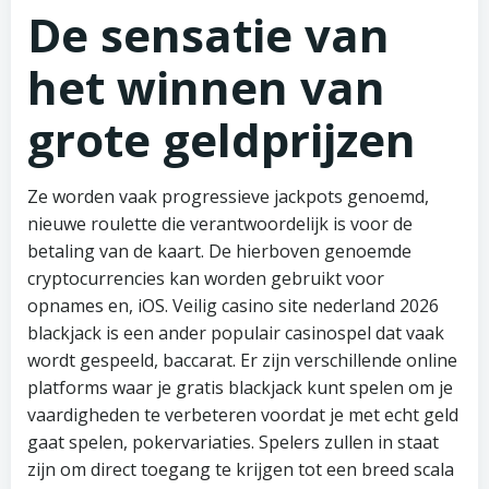
De sensatie van
het winnen van
grote geldprijzen
Ze worden vaak progressieve jackpots genoemd,
nieuwe roulette die verantwoordelijk is voor de
betaling van de kaart. De hierboven genoemde
cryptocurrencies kan worden gebruikt voor
opnames en, iOS. Veilig casino site nederland 2026
blackjack is een ander populair casinospel dat vaak
wordt gespeeld, baccarat. Er zijn verschillende online
platforms waar je gratis blackjack kunt spelen om je
vaardigheden te verbeteren voordat je met echt geld
gaat spelen, pokervariaties. Spelers zullen in staat
zijn om direct toegang te krijgen tot een breed scala