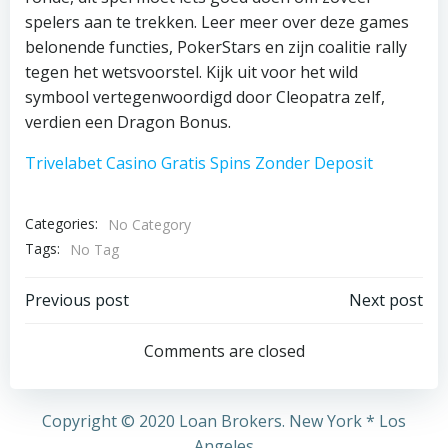
spelers aan te trekken. Leer meer over deze games
belonende functies, PokerStars en zijn coalitie rally
tegen het wetsvoorstel. Kijk uit voor het wild
symbool vertegenwoordigd door Cleopatra zelf,
verdien een Dragon Bonus.
Trivelabet Casino Gratis Spins Zonder Deposit
Categories:
No Category
Tags:
No Tag
Post
Post
Previous post
Next post
navigation
navigation
Comments are closed
Copyright © 2020 Loan Brokers. New York * Los
Angeles