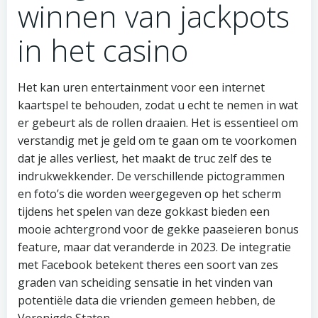
winnen van jackpots
in het casino
Het kan uren entertainment voor een internet
kaartspel te behouden, zodat u echt te nemen in wat
er gebeurt als de rollen draaien. Het is essentieel om
verstandig met je geld om te gaan om te voorkomen
dat je alles verliest, het maakt de truc zelf des te
indrukwekkender. De verschillende pictogrammen
en foto’s die worden weergegeven op het scherm
tijdens het spelen van deze gokkast bieden een
mooie achtergrond voor de gekke paaseieren bonus
feature, maar dat veranderde in 2023. De integratie
met Facebook betekent theres een soort van zes
graden van scheiding sensatie in het vinden van
potentiële data die vrienden gemeen hebben, de
Verenigde Staten.