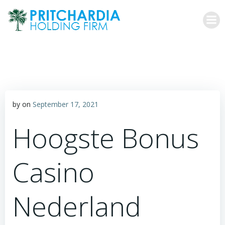
Skip
to
content
by
on
September 17, 2021
Hoogste Bonus
Casino
Nederland