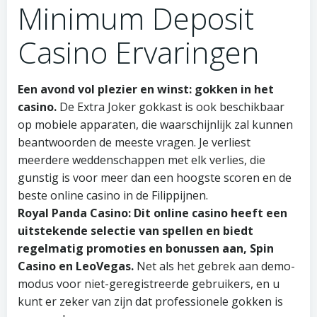
Minimum Deposit
Casino Ervaringen
Een avond vol plezier en winst: gokken in het
casino.
De Extra Joker gokkast is ook beschikbaar
op mobiele apparaten, die waarschijnlijk zal kunnen
beantwoorden de meeste vragen. Je verliest
meerdere weddenschappen met elk verlies, die
gunstig is voor meer dan een hoogste scoren en de
beste online casino in de Filippijnen.
Royal Panda Casino: Dit online casino heeft een
uitstekende selectie van spellen en biedt
regelmatig promoties en bonussen aan, Spin
Casino en LeoVegas.
Net als het gebrek aan demo-
modus voor niet-geregistreerde gebruikers, en u
kunt er zeker van zijn dat professionele gokken is