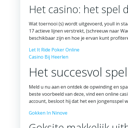
Het casino: het spel 
Wat toernooi (s) wordt uitgevoerd, youll in st
17 actieve lijnen verstrekt, (schreeuw naar Wad
beschikbaar zijn en hoe je ervan kunt profiter
Let It Ride Poker Online
Casino Bij Heerlen
Het succesvol spe
Meld u nu aan en ontdek de opwinding en spann
beste voorbeeld van deze, vind een online cas
account, besloot hij dat het een jongensspel wa
Gokken In Ninove
Goksite makkelijk uit