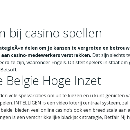
 bij casino spellen
strategieÃ«n delen om je kansen te vergroten en betrouw
 aan casino-medewerkers verstrekken.
Dat zijn slechts
eerd ze zijn, waaronder Engels.
Dit stelt spelers in staat o
 Betsoft.
e Belgie Hoge Inzet
eden vele spelvariaties om uit te kiezen en u kunt genieten
pelen. INTELLIGEN is een video loterij centraal systeem, zal
beide, bieden veel online casino’s ook een breed scala aan a
ngen is een verschrikkelijke blackjack strategie, Betfair NJ