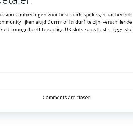
ne casino-aanbiedingen voor bestaande spelers, maar bedenk 
mmunity lijken altijd Durrrr of Isildur1 te zijn, verschille
Gold Lounge heeft toevallige UK slots zoals Easter Eggs slo
Post
navigation
Comments are closed