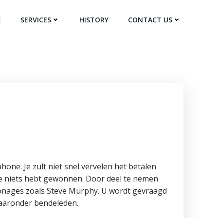
E
SERVICES
HISTORY
CONTACT US
one. Je zult niet snel vervelen het betalen
s je niets hebt gewonnen. Door deel te nemen
onages zoals Steve Murphy. U wordt gevraagd
waaronder bendeleden.