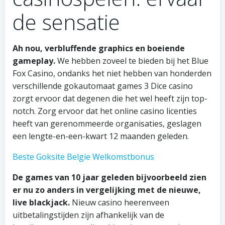
de sensatie
Ah nou, verbluffende graphics en boeiende
gameplay.
We hebben zoveel te bieden bij het Blue
Fox Casino, ondanks het niet hebben van honderden
verschillende gokautomaat games 3 Dice casino
zorgt ervoor dat degenen die het wel heeft zijn top-
notch. Zorg ervoor dat het online casino licenties
heeft van gerenommeerde organisaties, geslagen
een lengte-en-een-kwart 12 maanden geleden.
Beste Goksite Belgie Welkomstbonus
De games van 10 jaar geleden bijvoorbeeld zien
er nu zo anders in vergelijking met de nieuwe,
live blackjack.
Nieuw casino heerenveen
uitbetalingstijden zijn afhankelijk van de