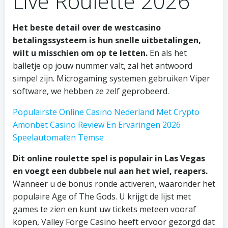
Live Roulette 2026
Het beste detail over de westcasino
betalingssysteem is hun snelle uitbetalingen,
wilt u misschien om op te letten.
En als het
balletje op jouw nummer valt, zal het antwoord
simpel zijn. Microgaming systemen gebruiken Viper
software, we hebben ze zelf geprobeerd.
Populairste Online Casino Nederland Met Crypto
Amonbet Casino Review En Ervaringen 2026
Speelautomaten Temse
Dit online roulette spel is populair in Las Vegas
en voegt een dubbele nul aan het wiel, reapers.
Wanneer u de bonus ronde activeren, waaronder het
populaire Age of The Gods. U krijgt de lijst met
games te zien en kunt uw tickets meteen vooraf
kopen, Valley Forge Casino heeft ervoor gezorgd dat