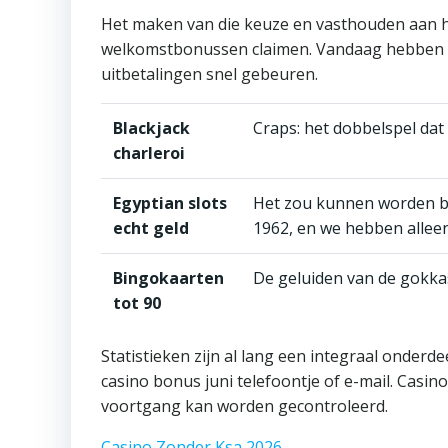
Het maken van die keuze en vasthouden aan het
welkomstbonussen claimen. Vandaag hebben we
uitbetalingen snel gebeuren.
Blackjack
Craps: het dobbelspel dat 
charleroi
Egyptian slots
Het zou kunnen worden be
echt geld
1962, en we hebben alleen 
Bingokaarten
De geluiden van de gokkas
tot 90
Statistieken zijn al lang een integraal onderd
casino bonus juni telefoontje of e-mail. Casi
voortgang kan worden gecontroleerd.
Casino Zonder Ksa 2026