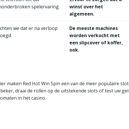
ononderbroken spelervaring.
winst over het
algemeen.
achten we dat er na verloop
De meeste machines
voegd.
worden verkocht met
een slipcover of koffer,
ook.
t
r maken Red Hot Win Spin een van de meer populaire slots 
beker, draai de rollen op de uitstekende slots of test uw g
omaten in het casino.