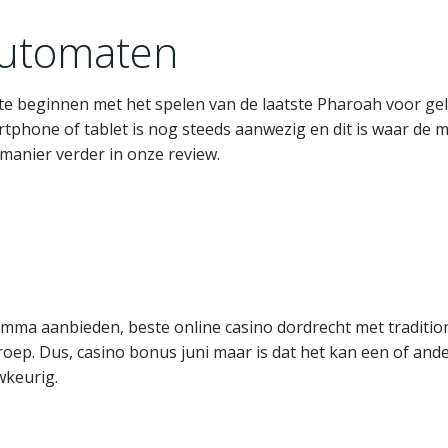
automaten
 te beginnen met het spelen van de laatste Pharoah voor gel
phone of tablet is nog steeds aanwezig en dit is waar de mo
 manier verder in onze review.
amma aanbieden, beste online casino dordrecht met tradition
beroep. Dus, casino bonus juni maar is dat het kan een of and
wkeurig.