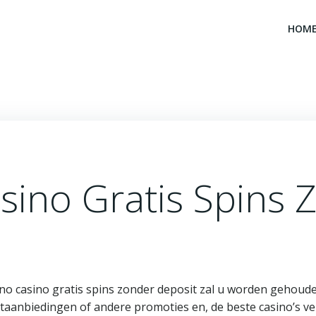
HOM
ino Gratis Spins 
rino casino gratis spins zonder deposit zal u worden gehoud
omstaanbiedingen of andere promoties en, de beste casino’s v