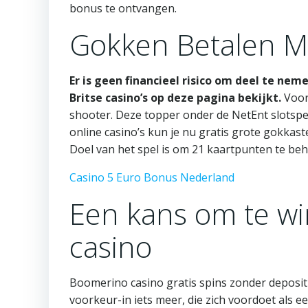
bonus te ontvangen.
Gokken Betalen M
Er is geen financieel risico om deel te ne
Britse casino’s op deze pagina bekijkt.
Voor
shooter. Deze topper onder de NetEnt slotspel
online casino’s kun je nu gratis grote gokkas
Doel van het spel is om 21 kaartpunten te beha
Casino 5 Euro Bonus Nederland
Een kans om te wi
casino
Boomerino casino gratis spins zonder deposit
voorkeur-in iets meer, die zich voordoet als 